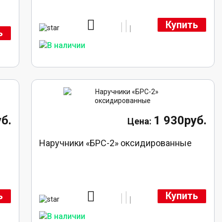
Купить
ь
б.
1 930руб.
й
Наручники «БРС-2» оксидированные
ь
Купить