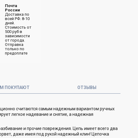
Почта
России
Доставка по
всей РФ. 8-10
дней.
Стоимость от
500 руб в
зависимости
от города.
Отправка
только по
предоплате
ОМ ПОКУПАЮТ
ОТЗЫВЫ
диционно считаются самым надежным вариантом ручных
ирует легкое надевание и снятие, а надежная
разбивание и прочие повреждения. Цепь имеет всего два
орвет, даже имея под рукой надежный клин! Цепочка