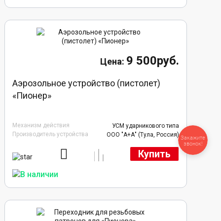
9 500руб.
Аэрозольное устройство (пистолет)
«Пионер»
Механизм действия
УСМ ударникового типа
Производитель устройства
ООО "А+А" (Тула, Россия)
Закажите
звонок!
Купить