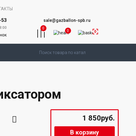
ТАКТЫ
-53
sale@gazballon-spb.ru
8:00
0
0
0
онок
фиксатором
1 850руб.
В корзину