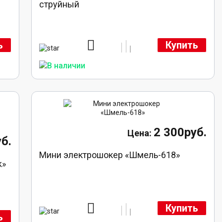
струйный
ь
Купить
2 300руб.
б.
Мини электрошокер «Шмель-618»
k»
Купить
ь