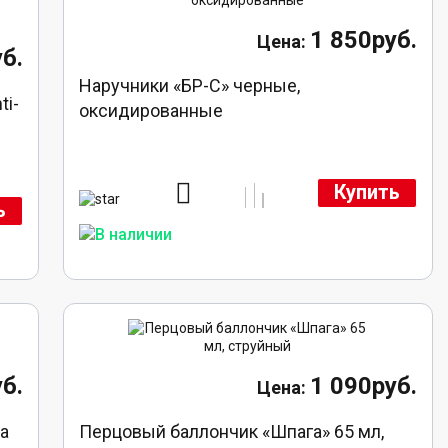
1 850руб.
б.
Наручники «БР-С» черные,
ti-
оксидированные
Купить
ь
б.
1 090руб.
а
Перцовый баллончик «Шпага» 65 мл,