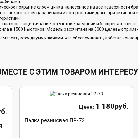
рабинами.
еское покрытие слоем цинка, нанесенное на все поверхности бра
, не покрываться царапинами и потёртостями даже при активной
теристики!
е, плавное защелкивание, отсутствие заеданий и беспрепятствен
 сила в 1500 Ньютонов! Модель рассчитана на 5000 целевых приме
омплектуются двумя ключами, что обеспечивает удобство конвоир
ВМЕСТЕ С ЭТИМ ТОВАРОМ ИНТЕРЕС
1 180руб.
б.
Палка резиновая ПР-73
я