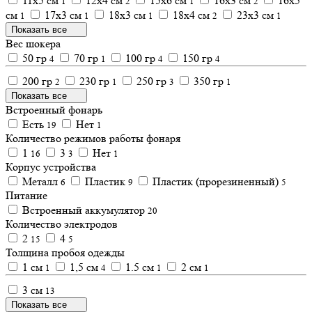
11х5 см
12х4 см
15х6 см
16х3 см
16х5
1
2
1
2
см
17х3 см
18х3 см
18х4 см
23х3 см
1
1
1
2
1
Показать все
Вес шокера
50 гр
70 гр
100 гр
150 гр
4
1
4
4
200 гр
230 гр
250 гр
350 гр
2
1
3
1
Показать все
Встроенный фонарь
Есть
Нет
19
1
Количество режимов работы фонаря
1
3
Нет
16
3
1
Корпус устройства
Металл
Пластик
Пластик (прорезиненный)
6
9
5
Питание
Встроенный аккумулятор
20
Количество электродов
2
4
15
5
Толщина пробоя одежды
1 см
1,5 см
1.5 см
2 см
1
4
1
1
3 см
13
Показать все