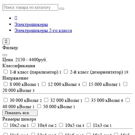
Электрошокеры
Электрошокеры 2-го класса
Фильтр
Цена
2150
-
4400
руб.
Классификация
1-й класс (парализатор)
2-й класс (дезориентатор)
1
19
Напряжение
8 000 кВольт
12 000 кВольт
15 000 кВольт
1
4
1
20 000 кВольт
3
30 000 кВольт
32 000 кВольт
35 000 кВольт
2
1
6
40 000 кВольт
50 000 кВольт
1
1
Показать все
Размеры шокера
10х2 см
10х4 см
10х5 см
11х3 см
1
2
4
1