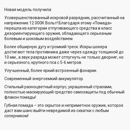
Новая модель получила:
Усовершенствованный искровой разрядник, рассчитанный на
напряжение 12 000К Вольт! Благодаря этому «Помада»
перешла из категории отпугивающего средства в класс
дезориентирующего оружия, обладающего серьезным
болевым и шоковым воздействием.
Более обширную дугу и громкий треск. Искры шокера
достигают тела противника даже через одежду толщиной до
10 мм., а звук разряда может отпугнуть не только дворняг, но
и серьезного, крупного пса с 5-6 метров.
Улучшенный, более яркий встроенный фонарик.
Современный энергоемкий аккумулятор.
Стильный разноцветный корпус, украшенный стразами,
полностью маскирующий средство самозащиты под обычный
флакон помады!
Губная помада – это скрытое и неприметное оружие, которое
даст вам шанс выйти невредимой из схватки с любым
соперником!