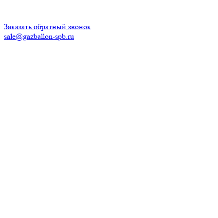
Время работы:
ПН-ПТ: с 10:00 до 20:00
СБ-ВС: с 10.00 до 18.00
Заказать обратный звонок
sale@gazballon-spb.ru