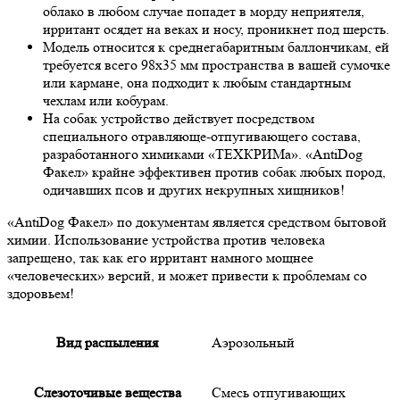
облако в любом случае попадет в морду неприятеля,
ирритант осядет на веках и носу, проникнет под шерсть.
Модель относится к среднегабаритным баллончикам, ей
требуется всего 98х35 мм пространства в вашей сумочке
или кармане, она подходит к любым стандартным
чехлам или кобурам.
На собак устройство действует посредством
специального отравляюще-отпугивающего состава,
разработанного химиками «ТЕХКРИМа». «AntiDog
Факел» крайне эффективен против собак любых пород,
одичавших псов и других некрупных хищников!
«AntiDog Факел» по документам является средством бытовой
химии. Использование устройства против человека
запрещено, так как его ирритант намного мощнее
«человеческих» версий, и может привести к проблемам со
здоровьем!
Вид распыления
Аэрозольный
Слезоточивые вещества
Смесь отпугивающих