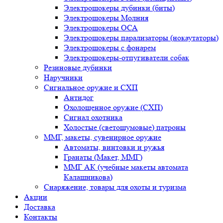
Электрошокеры дубинки (биты)
Электрошокеры Молния
Электрошокеры ОСА
Электрошокеры парализаторы (нокаутаторы)
Электрошокеры с фонарем
Электрошокеры-отпугиватели собак
Резиновые дубинки
Наручники
Сигнальное оружие и СХП
Антидог
Охолощенное оружие (СХП)
Сигнал охотника
Холостые (светошумовые) патроны
ММГ, макеты, сувенирное оружие
Автоматы, винтовки и ружья
Гранаты (Макет, ММГ)
ММГ АК (учебные макеты автомата
Калашникова)
Снаряжение, товары для охоты и туризма
Акции
Доставка
Контакты