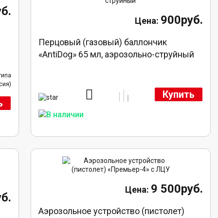
б.
900руб.
Перцовый (газовый) баллончик
«AntiDog» 65 мл, аэрозольно-струйный
типа
сия)
Купить
ь
9 500руб.
б.
Аэрозольное устройство (пистолет)