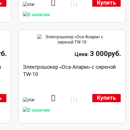
ь
Купить
б.
3 000руб.
в
Электрошокер «Оса-Аларм» с сиреной
TW-10
ь
Купить