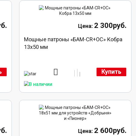
б.
2 300руб.
й
Мощные патроны «БАМ-CR+ОС» Кобра
13х50 мм
ь
Купить
б.
2 600руб.