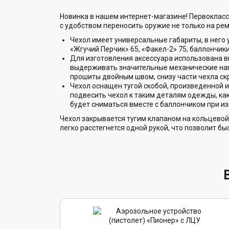
Новинка в нашем интернет-магазине! Первоклас
с удобством переносить оружие не только на рем
Чехол имеет универсальные габариты, в него 
«Жгучий Перчик» 65, «Факел-2» 75, баллончики 
Для изготовления аксессуара использована в
выдерживать значительные механические нагр
прошиты двойным швом, снизу части чехла ск
Чехол оснащен тугой скобой, произведенной 
подвесить чехол к таким деталям одежды, как
будет сниматься вместе с баллончиком при и
Чехол закрывается тугим клапаном на кольцевой 
легко расстегнется одной рукой, что позволит 