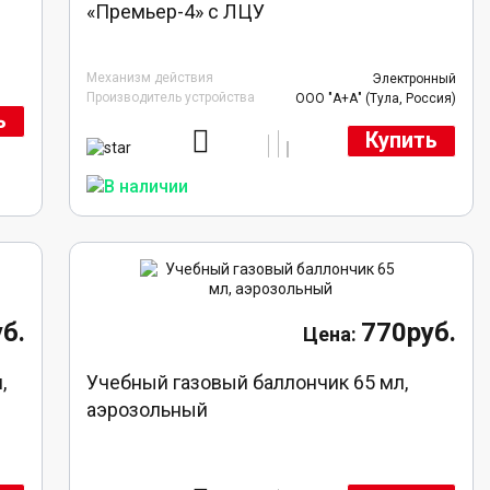
«Премьер-4» с ЛЦУ
Механизм действия
Электронный
Производитель устройства
ООО "А+А" (Тула, Россия)
ь
Купить
б.
770руб.
,
Учебный газовый баллончик 65 мл,
аэрозольный