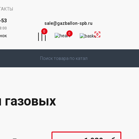
ТАКТЫ
-53
sale@gazballon-spb.ru
8:00
0
0
0
онок
я газовых