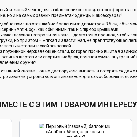
сный кожаный чехол для газбаллончиков стандартного формата, о
не, но и на самых разных предметах одежды и аксессуарах!
удобно помещаются любые баллончики диаметром 3.5 см, объемом 5
серии «Anti-Dog», как обычными, так и с flip-top крышками.
ысококлассная натуральная кожа – достаточно прочная, чтобы за
узки, но при этом – мягкая и эластичная, не препятствующая лег
реплены металлической заклепкой.
из пружинной нержавеющей стали, которая прочно вшита в заднюю 
 резинка шортов или спортивных брюк, поясная сумка, внутренний 
звлечении оружия!
стальной кнопке – он не даст оружию выпасть и потеряться даже 
быстро извлечь устройство в оптимальном для самообороны положе
ВМЕСТЕ С ЭТИМ ТОВАРОМ ИНТЕРЕС