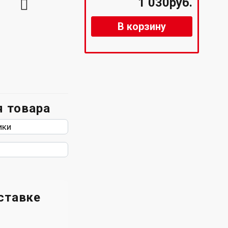
1 030руб.
В корзину
 товара
ики
ставке