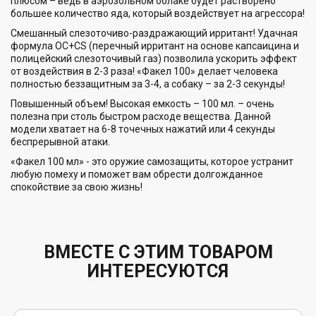
плюсом – ведь в аэрозольном облаке будет растворено
большее количество яда, который воздействует на агрессора!
Смешанный слезоточиво-раздражающий ирритант! Удачная
формула ОС+CS (перечный ирритант на основе капсаицина и
полицейский слезоточивый газ) позволила ускорить эффект
от воздействия в 2-3 раза! «Факел 100» делает человека
полностью беззащитным за 3-4, а собаку – за 2-3 секунды!
Повышенный объем! Высокая емкость – 100 мл. – очень
полезна при столь быстром расходе вещества. Данной
модели хватает на 6-8 точечных нажатий или 4 секунды
беспрерывной атаки.
«Факел 100 мл» - это оружие самозащиты, которое устранит
любую помеху и поможет вам обрести долгожданное
спокойствие за свою жизнь!
ВМЕСТЕ С ЭТИМ ТОВАРОМ
ИНТЕРЕСУЮТСЯ