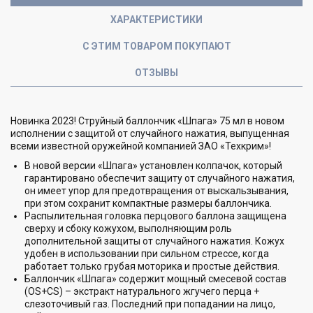
ХАРАКТЕРИСТИКИ
С ЭТИМ ТОВАРОМ ПОКУПАЮТ
ОТЗЫВЫ
Новинка 2023! Струйный баллончик «Шпага» 75 мл в новом
исполнении с защитой от случайного нажатия, выпущенная
всеми известной оружейной компанией ЗАО «Техкрим»!
В новой версии «Шпага» установлен колпачок, который
гарантировано обеспечит защиту от случайного нажатия,
он имеет упор для предотвращения от выскальзывания,
при этом сохранит компактные размеры баллончика.
Распылительная головка перцового баллона защищена
сверху и сбоку кожухом, выполняющим роль
дополнительной защиты от случайного нажатия. Кожух
удобен в использовании при сильном стрессе, когда
работает только грубая моторика и простые действия.
Баллончик «Шпага» содержит мощный смесевой состав
(OS+CS) – экстракт натурального жгучего перца +
слезоточивый газ. Последний при попадании на лицо,