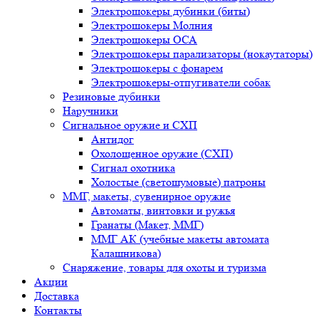
Электрошокеры дубинки (биты)
Электрошокеры Молния
Электрошокеры ОСА
Электрошокеры парализаторы (нокаутаторы)
Электрошокеры с фонарем
Электрошокеры-отпугиватели собак
Резиновые дубинки
Наручники
Сигнальное оружие и СХП
Антидог
Охолощенное оружие (СХП)
Сигнал охотника
Холостые (светошумовые) патроны
ММГ, макеты, сувенирное оружие
Автоматы, винтовки и ружья
Гранаты (Макет, ММГ)
ММГ АК (учебные макеты автомата
Калашникова)
Снаряжение, товары для охоты и туризма
Акции
Доставка
Контакты