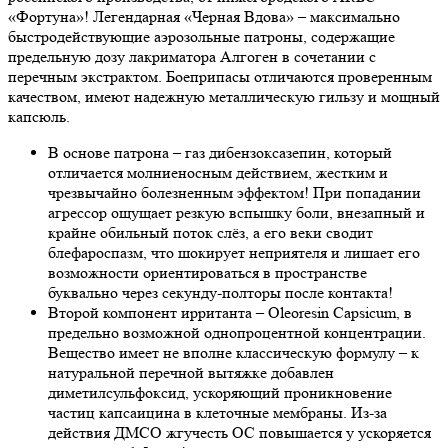
«Фортуна»! Легендарная «Черная Вдова» – максимально
быстродействующие аэрозольные патроны, содержащие
предельную дозу лакриматора Алгоген в сочетании с
перечным экстрактом. Боеприпасы отличаются проверенным
качеством, имеют надежную металлическую гильзу и мощный
капсюль.
В основе патрона – газ дибензоксазепин, который
отличается молниеносным действием, жестким и
чрезвычайно болезненным эффектом! При попадании
агрессор ощущает резкую вспышку боли, внезапный и
крайне обильный поток слёз, а его веки сводит
блефароспазм, что шокирует неприятеля и лишает его
возможности ориентироваться в пространстве
буквально через секунду-полторы после контакта!
Второй компонент ирританта – Oleoresin Capsicum, в
предельно возможной однопроцентной концентрации.
Вещество имеет не вполне классическую формулу – к
натуральной перечной вытяжке добавлен
диметилсульфоксид, ускоряющий проникновение
частиц капсаицина в клеточные мембраны. Из-за
действия ДМСО жгучесть ОС повышается у ускоряется