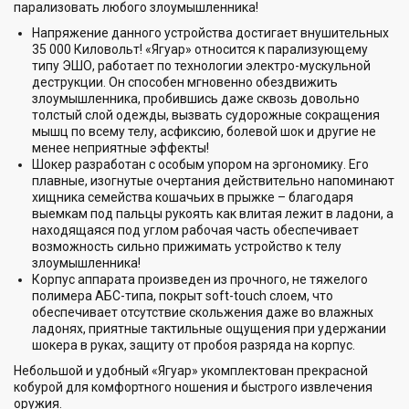
парализовать любого злоумышленника!
Напряжение данного устройства достигает внушительных
35 000 Киловольт! «Ягуар» относится к парализующему
типу ЭШО, работает по технологии электро-мускульной
деструкции. Он способен мгновенно обездвижить
злоумышленника, пробившись даже сквозь довольно
толстый слой одежды, вызвать судорожные сокращения
мышц по всему телу, асфиксию, болевой шок и другие не
менее неприятные эффекты!
Шокер разработан с особым упором на эргономику. Его
плавные, изогнутые очертания действительно напоминают
хищника семейства кошачьих в прыжке – благодаря
выемкам под пальцы рукоять как влитая лежит в ладони, а
находящаяся под углом рабочая часть обеспечивает
возможность сильно прижимать устройство к телу
злоумышленника!
Корпус аппарата произведен из прочного, не тяжелого
полимера АБС-типа, покрыт soft-touch слоем, что
обеспечивает отсутствие скольжения даже во влажных
ладонях, приятные тактильные ощущения при удержании
шокера в руках, защиту от пробоя разряда на корпус.
Небольшой и удобный «Ягуар» укомплектован прекрасной
кобурой для комфортного ношения и быстрого извлечения
оружия.