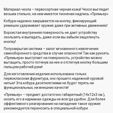
Материал чехла – первосортная черная кожа! Чехол выглядит
весьма стильно, на нем имеется тисненая надпись «Премьер».
Кобура надежно закрывается на кнопку, фиксирующий
ремешок удерживает оружие даже при активных движениях!
Ворсистая внутренняя поверхность не дает устройству
скользить и выпадать, даже если вы забыли защелкнуть
кнопку!
Полузакрытая система – залог мгновенного извлечения
самооборонного средства в случае опасности! Так как рукоять
«Премьера» выступает на поверхность, устройство можно
вытащить, просто потянув за нее и отстегнув кнопку большим
пальцем рабочей руки!
Для изготовления изделия использована только
первоклассная фурнитура, оно прошито надежной суровой
нитью! Эта кобура десятилетиями не будет терять ни
функциональных, ни внешних качеств!
«Премьер» – предмет достаточно габаритный (14х12х3 см.),
носить его в карманах одежды не всегда удобно. Для более
эффективного реагирования на нападение такое оружие
рекомендуется переносить в специальной кобуре.